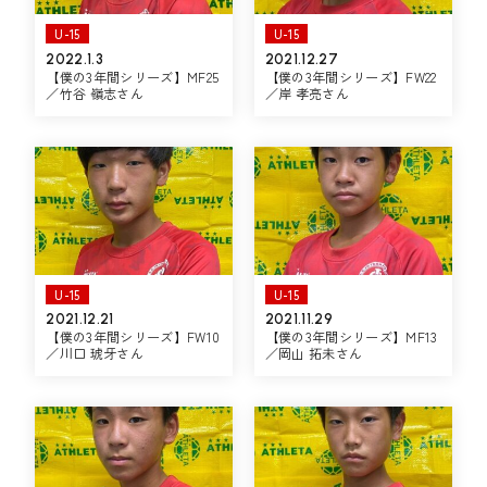
U-15
U-15
2022.1.3
2021.12.27
【僕の3年間シリーズ】MF25
【僕の3年間シリーズ】FW22
／竹谷 嶺志さん
／岸 孝亮さん
U-15
U-15
2021.12.21
2021.11.29
【僕の3年間シリーズ】FW10
【僕の3年間シリーズ】MF13
／川口 琥牙さん
／岡山 拓未さん