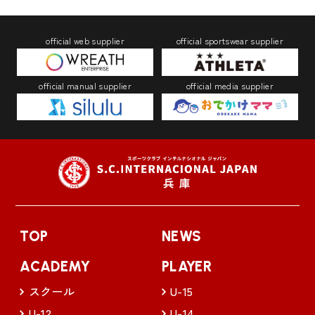
official web supplier
official sportswear supplier
official manual supplier
official media supplier
TOP
NEWS
ACADEMY
PLAYER
スクール
U-15
U-12
U-14