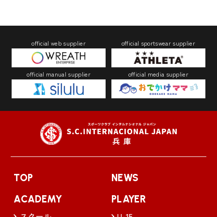
official web supplier
official sportswear supplier
official manual supplier
official media supplier
TOP
NEWS
ACADEMY
PLAYER
スクール
U-15