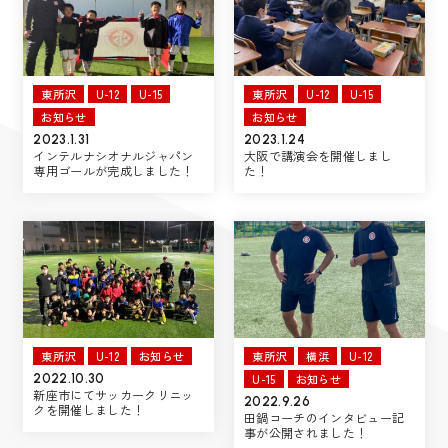
東所沢
U-12
U-15
東所沢
U-12
U-15
お知らせ
お知らせ
2023.1.31
2023.1.24
インテルナシオナルジャパン
大阪で講演会を開催しまし
専用ゴールが完成しました！
た！
東所沢
U-12
お知らせ
東所沢
横浜
U-12
U-15
お知らせ
2022.10.30
新座市にてサッカークリニッ
2022.9.26
クを開催しました！
田鍋コーチのインタビュー記
事が公開されました！