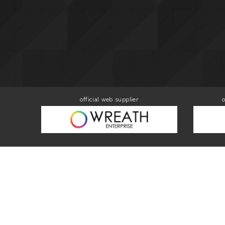
official web supplier
o