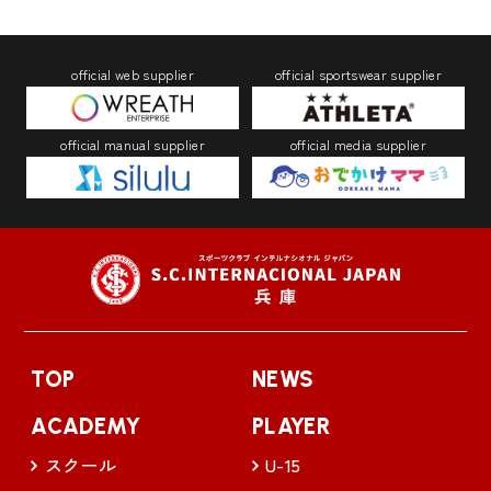
official web supplier
official sportswear supplier
official manual supplier
official media supplier
TOP
NEWS
ACADEMY
PLAYER
スクール
U-15