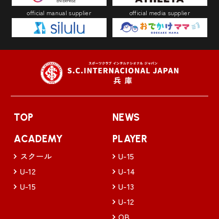
official manual supplier
official media supplier
TOP
NEWS
ACADEMY
PLAYER
スクール
U-15
U-12
U-14
U-15
U-13
U-12
OB